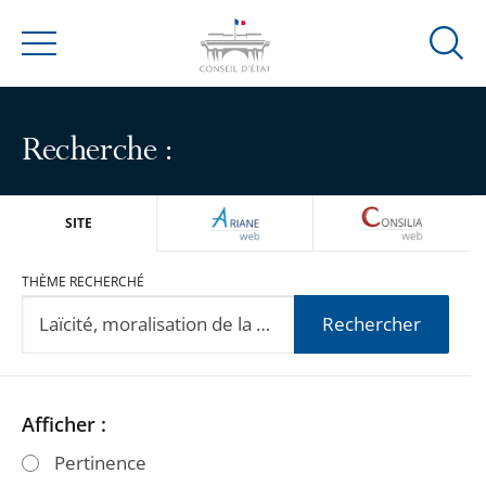
Ouvrir
Menu
la
modal
de
Recherche :
reche
ARIANEWEB
CONSILIA
SITE
THÈME RECHERCHÉ
Rechercher
Passer
Passer
Afficher :
les
les
Pertinence
filtres
filtres