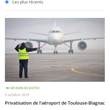
Les plus récents
pour
pour
arriver
arriver
après
avant
Privatisation
de
l'aéroport
de
Toulouse-
Blagnac
DÉCISION DE JUSTICE
9 octobre 2019
Privatisation de l'aéroport de Toulouse-Blagnac