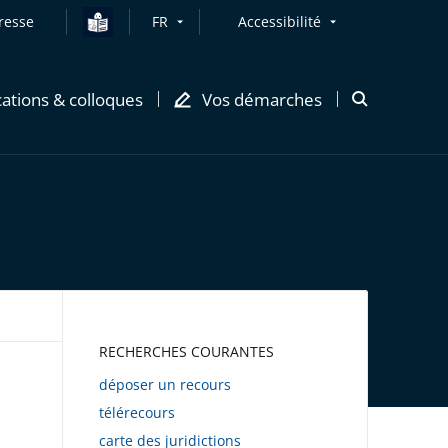
resse
FR
Accessibilité
cations & colloques
Vos démarches
Ouvrir
la
modale
de
recherche
AWEB
RECHERCHES COURANTES
déposer un recours
télérecours
carte des juridictions