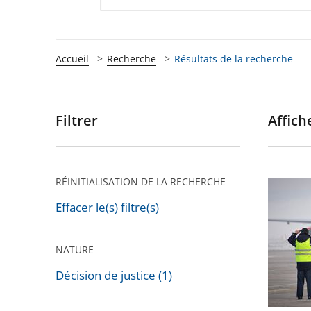
Accueil
Recherche
Résultats de la recherche
Filtrer
Affiche
Passer
les
filtres
pour
RÉINITIALISATION DE LA RECHERCHE
Privatis
arriver
de
Effacer le(s) filtre(s)
après
l'aéropo
de
NATURE
Toulous
Décision de justice (1)
Blagnac