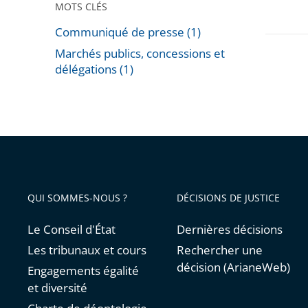
MOTS CLÉS
Communiqué de presse (1)
Marchés publics, concessions et
délégations (1)
Passer
les
filtres
pour
arriver
avant
QUI SOMMES-NOUS ?
DÉCISIONS DE JUSTICE
Le Conseil d'État
Dernières décisions
Les tribunaux et cours
Rechercher une
décision (ArianeWeb)
Engagements égalité
et diversité