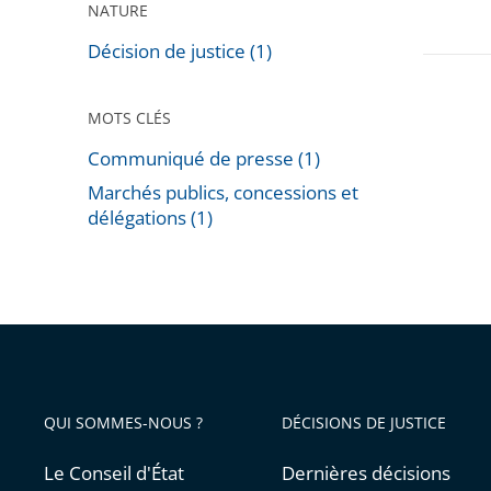
NATURE
Décision de justice (1)
MOTS CLÉS
Communiqué de presse (1)
Marchés publics, concessions et
délégations (1)
Passer
les
filtres
pour
arriver
avant
QUI SOMMES-NOUS ?
DÉCISIONS DE JUSTICE
Le Conseil d'État
Dernières décisions