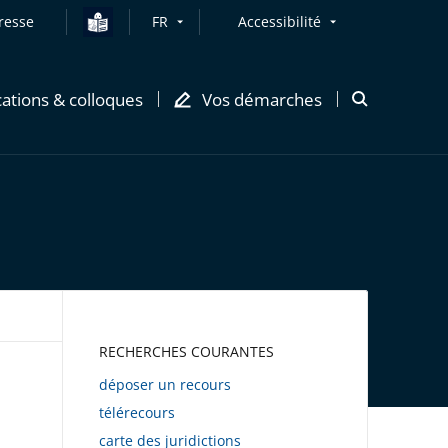
resse
FR
Accessibilité
cations & colloques
Vos démarches
Ouvrir
la
modale
de
recherche
AWEB
RECHERCHES COURANTES
déposer un recours
télérecours
carte des juridictions