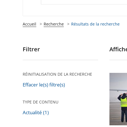
Accueil
Recherche
Résultats de la recherche
Filtrer
Affiche
Passer
les
filtres
pour
RÉINITIALISATION DE LA RECHERCHE
Privatis
arriver
de
Effacer le(s) filtre(s)
après
l'aéropo
de
TYPE DE CONTENU
Toulous
Actualité (1)
Blagnac