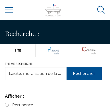
Ouvrir
Menu
la
modal
de
Recherche :
reche
ARIANEWEB
CONSILIA
SITE
THÈME RECHERCHÉ
Rechercher
Passer
Passer
Afficher :
les
les
Pertinence
filtres
filtres