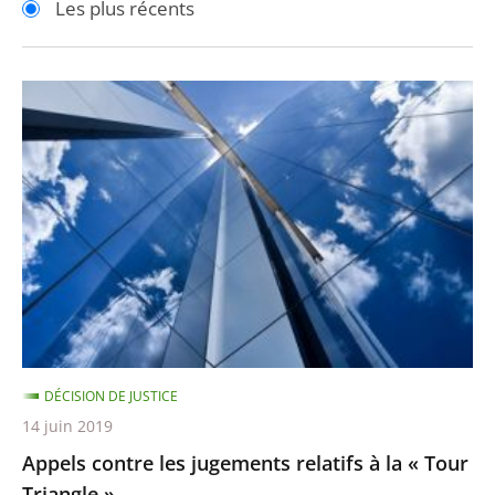
Les plus récents
pour
pour
arriver
arriver
après
avant
Appels
contre
les
jugements
relatifs
à
la
«
Tour
Triangle
DÉCISION DE JUSTICE
»
14 juin 2019
Appels contre les jugements relatifs à la « Tour
Triangle »