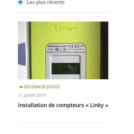
Les plus récents
pour
pour
arriver
arriver
après
avant
Installation
de
compteurs
«
Linky
»
DÉCISION DE JUSTICE
11 juillet 2019
Installation de compteurs « Linky »