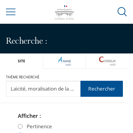
Ouvrir
Menu
la
modal
de
Recherche :
reche
ARIANEWEB
CONSILIA
SITE
THÈME RECHERCHÉ
Rechercher
Afficher :
Passer
Passer
les
les
Pertinence
filtres
filtres