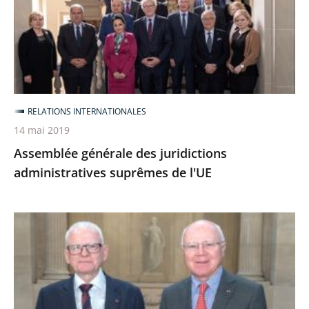
administratives
suprêmes
de
l'UE
RELATIONS INTERNATIONALES
14 mai 2019
Assemblée générale des juridictions
administratives suprêmes de l'UE
Séminaire
de
travail
avec
la