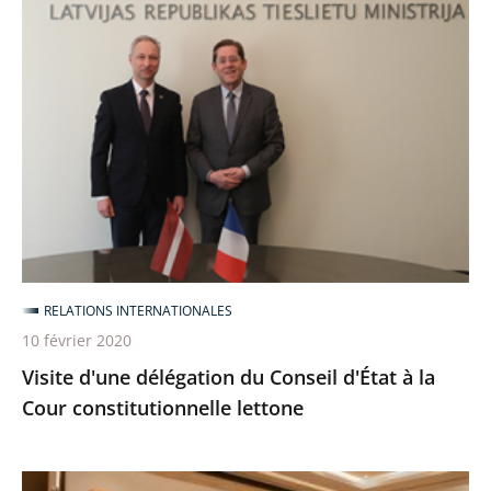
Visite
d'une
délégation
du
Conseil
d'État
à
la
Cour
constitutionnelle
RELATIONS INTERNATIONALES
lettone
10 février 2020
Visite d'une délégation du Conseil d'État à la
Cour constitutionnelle lettone
Séminaire