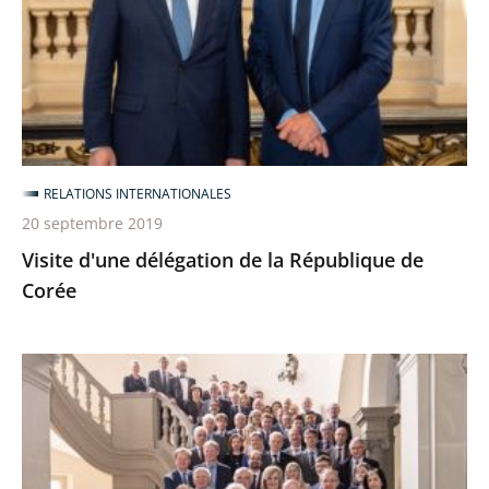
la
République
de
Corée
RELATIONS INTERNATIONALES
20 septembre 2019
Visite d'une délégation de la République de
Corée
Assemblée
générale
des
juridictions