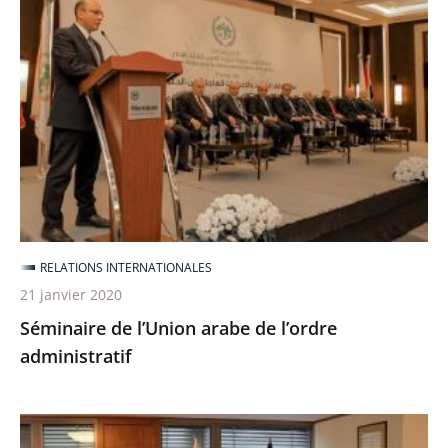
de
l’Union
arabe
de
l’ordre
administratif
RELATIONS INTERNATIONALES
21 janvier 2020
Séminaire de l’Union arabe de l’ordre
administratif
Séminaire