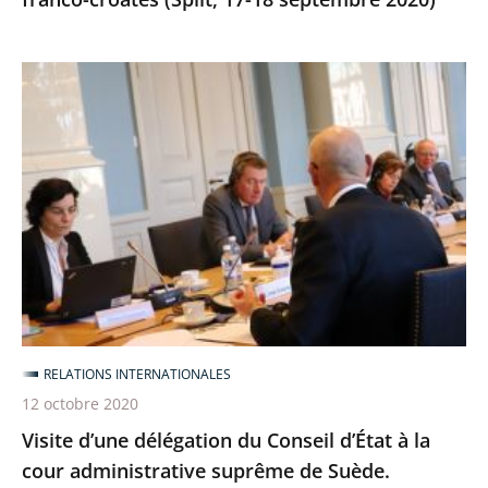
Visite
d’une
délégation
du
Conseil
d’État
à
la
cour
administrative
RELATIONS INTERNATIONALES
suprême
12 octobre 2020
de
Visite d’une délégation du Conseil d’État à la
Suède.
cour administrative suprême de Suède.