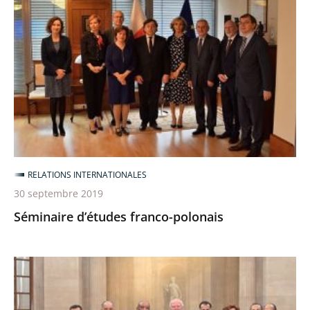
d’études
franco-
polonais
RELATIONS INTERNATIONALES
30 septembre 2019
Séminaire d’études franco-polonais
Visite
d'une
délégation