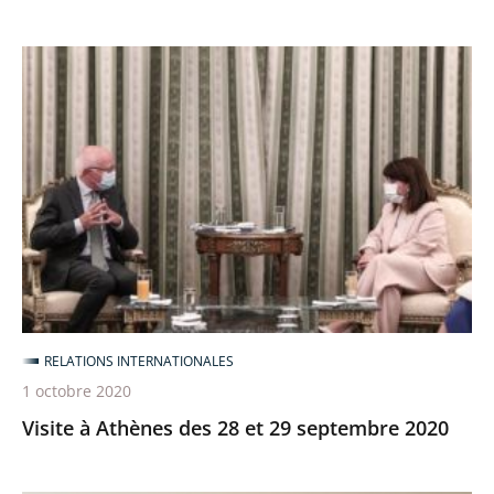
Visite
à
Athènes
des
28
et
29
septembre
2020
RELATIONS INTERNATIONALES
1 octobre 2020
Visite à Athènes des 28 et 29 septembre 2020