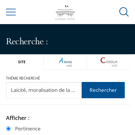
Ouvrir
Menu
la
modal
de
Recherche :
reche
ARIANEWEB
CONSILIA
SITE
THÈME RECHERCHÉ
Rechercher
Passer
Passer
Afficher :
les
les
Pertinence
filtres
filtres