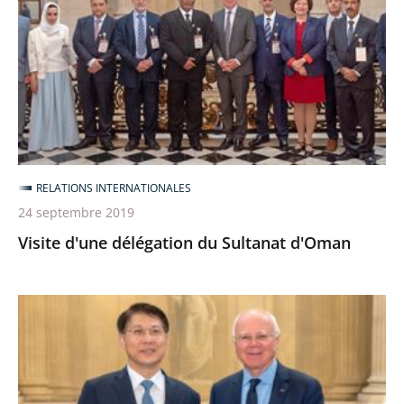
du
Sultanat
d'Oman
RELATIONS INTERNATIONALES
24 septembre 2019
Visite d'une délégation du Sultanat d'Oman
Visite
d'une
délégation
de