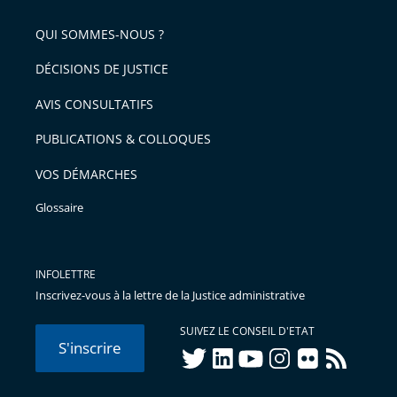
pour
de
arriver
QUI SOMMES-NOUS ?
l'article
après
pour
DÉCISIONS DE JUSTICE
arriver
AVIS CONSULTATIFS
avant
PUBLICATIONS & COLLOQUES
VOS DÉMARCHES
Glossaire
INFOLETTRE
Inscrivez-vous à la lettre de la Justice administrative
SUIVEZ LE CONSEIL D'ETAT
S'inscrire
twitter
linkedIn
youtube
instagram
flickr
rss