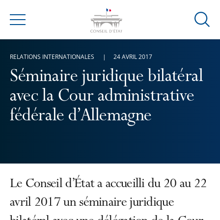
Ouvrir
Menu
la
modal
RELATIONS INTERNATIONALES
24 AVRIL 2017
de
reche
Séminaire juridique bilatéral
avec la Cour administrative
fédérale d’Allemagne
Le Conseil d’État a accueilli du 20 au 22
avril 2017 un séminaire juridique