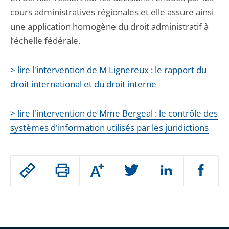
cours administratives régionales et elle assure ainsi
une application homogène du droit administratif à
l’échelle fédérale.
> lire l'intervention de M Lignereux : le rapport du
droit international et du droit interne
> lire l'intervention de Mme Bergeal : le contrôle des
systèmes d'information utilisés par les juridictions
Passer
Augmenter
le
ou
réduire
partage
Passer
la
taille
de
le
de
la
l'article
partage
police