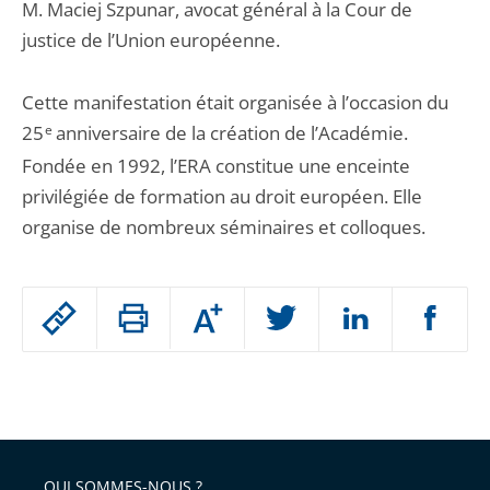
M. Maciej Szpunar, avocat général à la Cour de
justice de l’Union européenne.
Cette manifestation était organisée à l’occasion du
25
e
anniversaire de la création de l’Académie.
Fondée en 1992, l’ERA constitue une enceinte
privilégiée de formation au droit européen. Elle
organise de nombreux séminaires et colloques.
Passer
Augmenter
le
ou
réduire
partage
Passer
la
taille
de
le
de
la
l'article
partage
police
pour
de
arriver
QUI SOMMES-NOUS ?
l'article