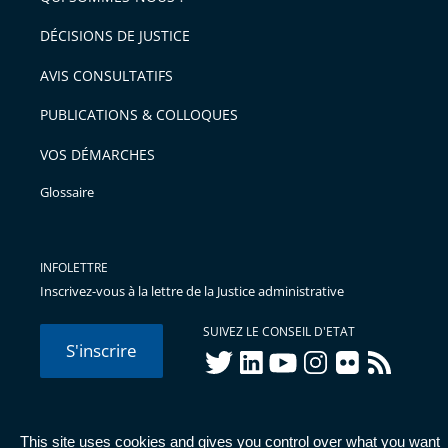
après
pour
DÉCISIONS DE JUSTICE
arriver
AVIS CONSULTATIFS
avant
PUBLICATIONS & COLLOQUES
VOS DÉMARCHES
Glossaire
INFOLETTRE
Inscrivez-vous à la lettre de la Justice administrative
SUIVEZ LE CONSEIL D'ETAT
S'inscrire
twitter
linkedIn
youtube
instagram
flickr
rss
This site uses cookies and gives you control over what you want