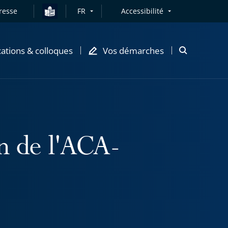
resse
FR
Accessibilité
cations & colloques
Vos démarches
Ouvrir
la
modale
de
recherche
on de l'ACA-