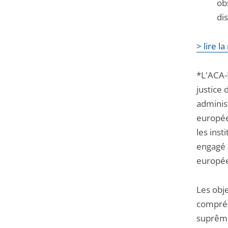
ob
di
> lire l
*L'ACA-
justice 
adminis
europée
les ins
engagé 
europé
Les obj
compréh
suprême