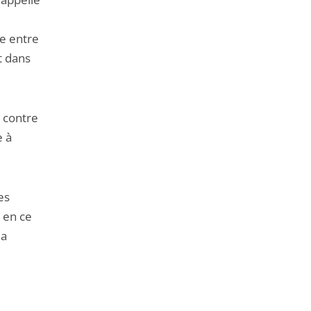
le entre
t dans
 contre
e à
es
 en ce
la