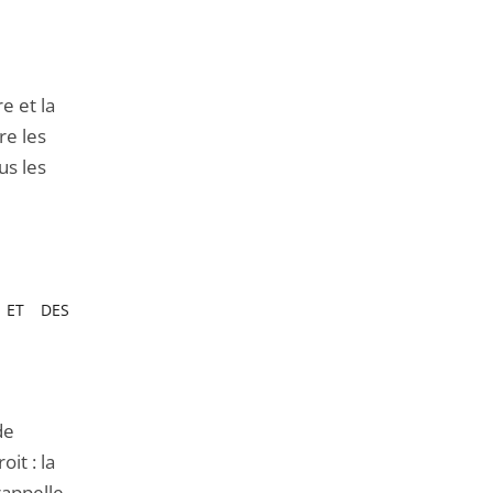
de
l'article
pour
arriver
e et la
avant
re les
us les
T ET DES
de
it : la
rappelle