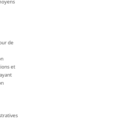
 moyens
our de
on
ions et
 ayant
on
tratives