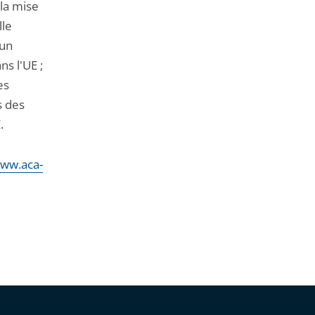
la mise
lle
 un
ns l'UE ;
es
s des
.
www.aca-