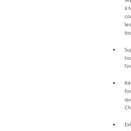
à 
co
le
to
Su
to
l’
Ré
fo
qu
Ch
Ex