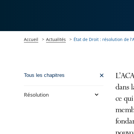
Accueil
Actualités
État de Droit : résolution de 
Passer
L’ACA
Tous les chapitres
la
dans l
navigation
Résolution
ce qui
de
l'article
Passer
membre
pour
la
fondam
arriver
navigation
pouvoi
après
de