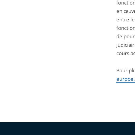
fonctio
en œuvre
entre l
fonction
de pourv
judiciai
cours a
Pour plu
europe