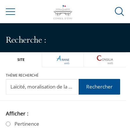
Ouvrir
Menu
la
modal
de
Recherche :
reche
ARIANEWEB
CONSILIA
SITE
THÈME RECHERCHÉ
Rechercher
Passer
Passer
Afficher :
les
les
Pertinence
filtres
filtres