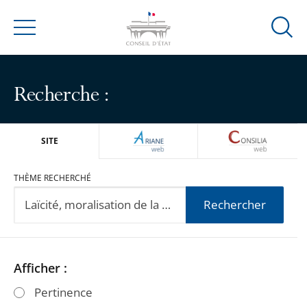
Ouvrir
Menu
la
modal
de
Recherche :
reche
ARIANEWEB
CONSILIA
SITE
THÈME RECHERCHÉ
Rechercher
Passer
Passer
Afficher :
les
les
Pertinence
filtres
filtres