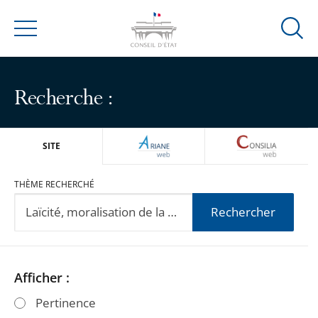
Ouvrir
Menu
la
modal
de
Recherche :
reche
ARIANEWEB
CONSILIA
SITE
THÈME RECHERCHÉ
Rechercher
Passer
Passer
Afficher :
les
les
Pertinence
filtres
filtres