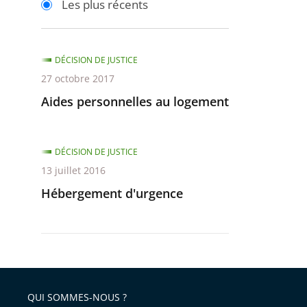
Les plus récents
pour
pour
arriver
arriver
après
avant
DÉCISION DE JUSTICE
27 octobre 2017
Aides personnelles au logement
DÉCISION DE JUSTICE
13 juillet 2016
Hébergement d'urgence
QUI SOMMES-NOUS ?