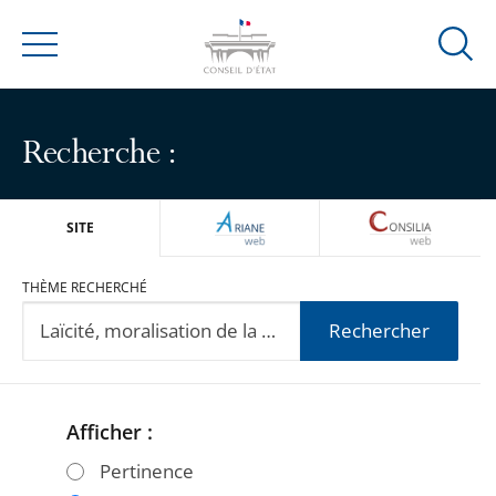
Ouvrir
Menu
la
modal
de
Recherche :
reche
ARIANEWEB
CONSILIA
SITE
THÈME RECHERCHÉ
Rechercher
Afficher :
Passer
Passer
les
les
Pertinence
filtres
filtres