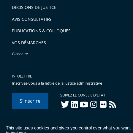
DÉCISIONS DE JUSTICE
AVIS CONSULTATIFS
PUBLICATIONS & COLLOQUES
VOS DÉMARCHES
Glossaire
INFOLETTRE
Inscrivez-vous à la lettre de la Justice administrative
SUIVEZ LE CONSEIL D'ETAT
S'inscrire
twitter
linkedIn
youtube
instagram
flickr
rss
This site uses cookies and gives you control over what you want
© Conseil d'État 2026 -
Mentions légales
-
Cookies
-
Données
to activate