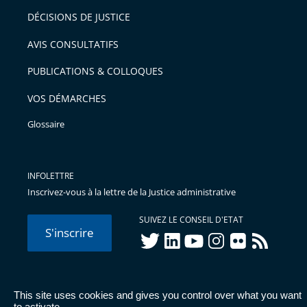
DÉCISIONS DE JUSTICE
AVIS CONSULTATIFS
PUBLICATIONS & COLLOQUES
VOS DÉMARCHES
Glossaire
INFOLETTRE
Inscrivez-vous à la lettre de la Justice administrative
SUIVEZ LE CONSEIL D'ETAT
S'inscrire
twitter
linkedIn
youtube
instagram
flickr
rss
This site uses cookies and gives you control over what you want
© Conseil d'État 2026 -
Mentions légales
-
Cookies
-
Données
to activate