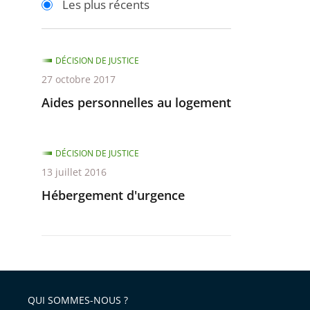
Les plus récents
pour
pour
arriver
arriver
après
avant
DÉCISION DE JUSTICE
27 octobre 2017
Aides personnelles au logement
DÉCISION DE JUSTICE
13 juillet 2016
Hébergement d'urgence
QUI SOMMES-NOUS ?