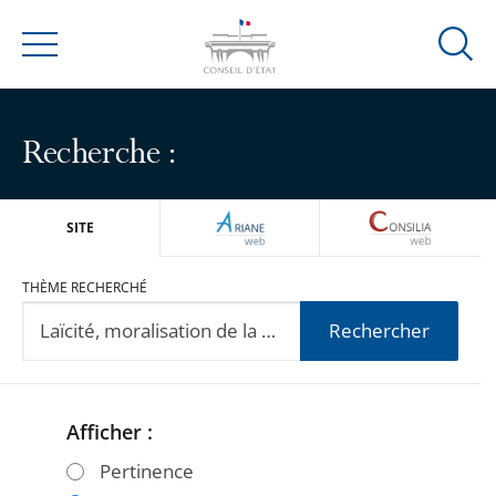
Ouvrir
Menu
la
modal
de
Recherche :
reche
ARIANEWEB
CONSILIA
SITE
THÈME RECHERCHÉ
Rechercher
Afficher :
Passer
Passer
les
les
Pertinence
filtres
filtres