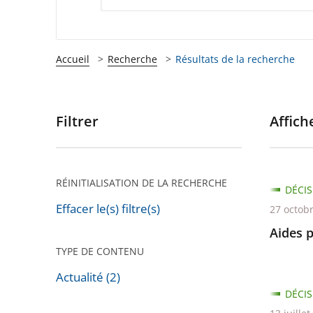
Accueil
Recherche
Résultats de la recherche
Filtrer
Affiche
Passer
les
filtres
pour
RÉINITIALISATION DE LA RECHERCHE
DÉCIS
arriver
Effacer le(s) filtre(s)
27 octob
après
Aides 
TYPE DE CONTENU
Actualité (2)
DÉCIS