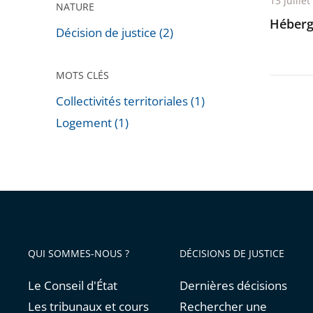
13 juille
NATURE
Héberg
Décision de justice (2)
MOTS CLÉS
Collectivités territoriales (1)
Logement (1)
Passer
les
filtres
pour
arriver
avant
QUI SOMMES-NOUS ?
DÉCISIONS DE JUSTICE
Le Conseil d'État
Dernières décisions
Les tribunaux et cours
Rechercher une