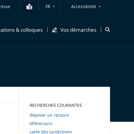
resse
FR
Accessibilité
cations & colloques
Vos démarches
Ouvrir
la
modale
de
recherche
AWEB
RECHERCHES COURANTES
déposer un recours
télérecours
carte des juridictions