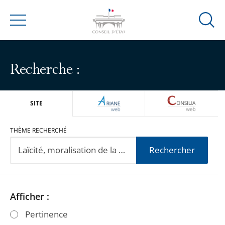
Ouvrir
Menu
la
modal
de
Recherche :
reche
ARIANEWEB
CONSILIA
SITE
THÈME RECHERCHÉ
Rechercher
Passer
Passer
Afficher :
les
les
Pertinence
filtres
filtres