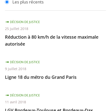
Les plus récents
pour
pour
arriver
arriver
après
avant
DÉCISION DE JUSTICE
25 juillet 2018
Réduction à 80 km/h de la vitesse maximale
autorisée
DÉCISION DE JUSTICE
9 juillet 2018
Ligne 18 du métro du Grand Paris
DÉCISION DE JUSTICE
11 avril 2018
LGV Bordeaux-Toulouse et Bordeaux-Dax