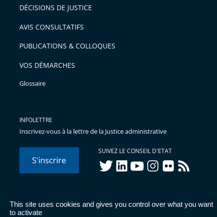
DÉCISIONS DE JUSTICE
AVIS CONSULTATIFS
PUBLICATIONS & COLLOQUES
VOS DÉMARCHES
Glossaire
INFOLETTRE
Inscrivez-vous à la lettre de la Justice administrative
SUIVEZ LE CONSEIL D'ETAT
S'inscrire
twitter
linkedIn
youtube
instagram
flickr
rss
This site uses cookies and gives you control over what you want
© Conseil d'État 2026 -
Mentions légales
-
Cookies
-
Données
to activate