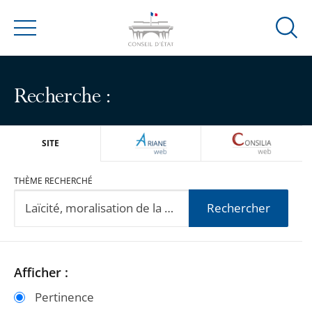
Ouvrir
Menu
la
modal
de
Recherche :
reche
ARIANEWEB
CONSILIA
SITE
THÈME RECHERCHÉ
Rechercher
Passer
Passer
Afficher :
les
les
Pertinence
filtres
filtres