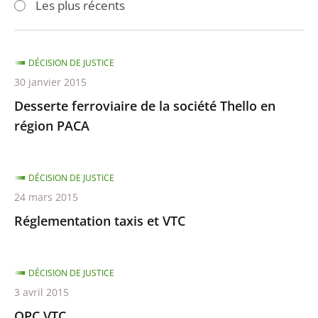
Les plus récents
pour
pour
arriver
arriver
après
avant
DÉCISION DE JUSTICE
30 janvier 2015
Desserte ferroviaire de la société Thello en
région PACA
DÉCISION DE JUSTICE
24 mars 2015
Réglementation taxis et VTC
DÉCISION DE JUSTICE
3 avril 2015
QPC VTC