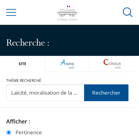
Ouvrir
Menu
la
modal
de
Recherche :
reche
ARIANEWEB
CONSILIA
SITE
THÈME RECHERCHÉ
Rechercher
Passer
Passer
Afficher :
les
les
Pertinence
filtres
filtres