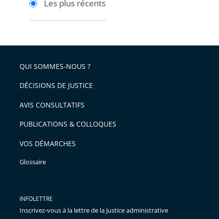
Les plus récents
pour
pour
arriver
arriver
après
avant
QUI SOMMES-NOUS ?
DÉCISIONS DE JUSTICE
AVIS CONSULTATIFS
PUBLICATIONS & COLLOQUES
VOS DÉMARCHES
Glossaire
INFOLETTRE
Inscrivez-vous à la lettre de la Justice administrative