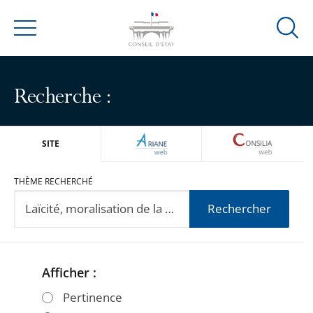
Ouvrir
Menu
la
modal
de
Recherche :
reche
ARIANEWEB
CONSILIA
SITE
THÈME RECHERCHÉ
Rechercher
Afficher :
Passer
Passer
les
les
Pertinence
filtres
filtres