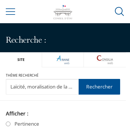
Ouvrir
Menu
la
modal
de
Recherche :
reche
ARIANEWEB
CONSILIA
SITE
THÈME RECHERCHÉ
Rechercher
Passer
Passer
Afficher :
les
les
Pertinence
filtres
filtres