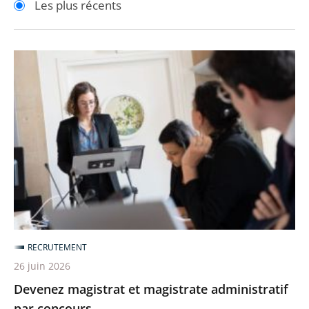
Les plus récents
pour
pour
arriver
arriver
après
avant
Devenez
magistrat
et
magistrate
administratif
par
concours
RECRUTEMENT
26 juin 2026
Devenez magistrat et magistrate administratif
par concours