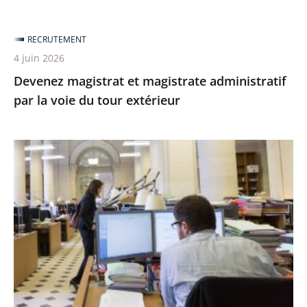
RECRUTEMENT
4 juin 2026
Devenez magistrat et magistrate administratif
par la voie du tour extérieur
[Recrutement
en
cours]
Devenez
conseiller
ou
conseillère
d’État
«