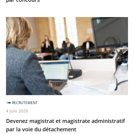
Devenez
magistrat
et
magistrate
administratif
par
la
voie
du
détachement
RECRUTEMENT
4 juin 2026
Devenez magistrat et magistrate administratif
par la voie du détachement