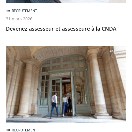
RECRUTEMENT
31 mars 2026
Devenez assesseur et assesseure à la CNDA
Ouverture
du
recrutement
pour
devenir
auditeur
et
auditrice
par
la
RECRUTEMENT
voie