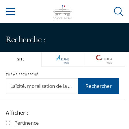
Ouvrir
Menu
la
modal
de
Recherche :
reche
ARIANEWEB
CONSILIA
SITE
THÈME RECHERCHÉ
Rechercher
Passer
Passer
Afficher :
les
les
Pertinence
filtres
filtres