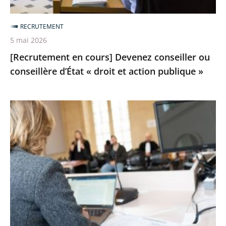
droit
et
RECRUTEMENT
action
5 mai 2026
publique
[Recrutement en cours] Devenez conseiller ou
»
conseillère d’État « droit et action publique »
Devenez
assesseur
et
assesseure
à
la
CNDA