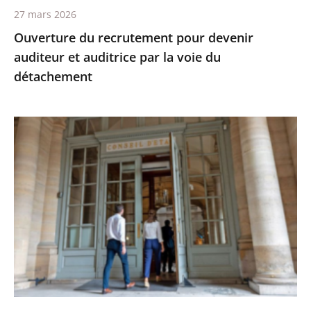
27 mars 2026
du
Ouverture du recrutement pour devenir
détachement
auditeur et auditrice par la voie du
détachement
Le
Conseil
d’État
recrute
des
maîtres
et
maîtresses
des
requêtes