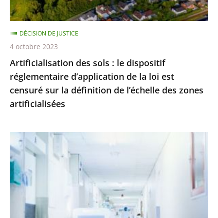
de
la
DÉCISION DE JUSTICE
loi
4 octobre 2023
est
Artificialisation des sols : le dispositif
censuré
réglementaire d’application de la loi est
sur
censuré sur la définition de l’échelle des zones
la
artificialisées
définition
de
l’échelle
Hôpital
des
:
zones
le
artificialisées
juge
des
référés