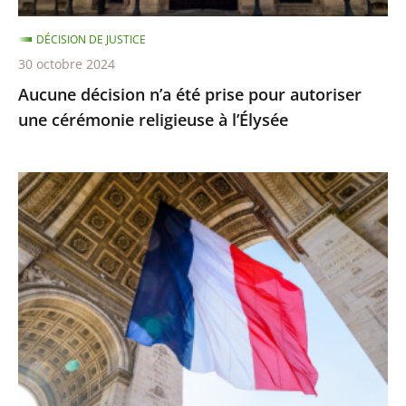
religieuse
DÉCISION DE JUSTICE
à
30 octobre 2024
l’Élysée
Aucune décision n’a été prise pour autoriser
une cérémonie religieuse à l’Élysée
Préjudices
liés
à
des
décisions
non
détachables
de
la