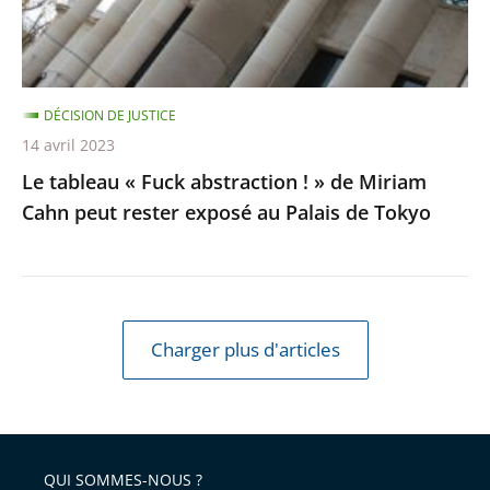
de
Miriam
Cahn
DÉCISION DE JUSTICE
peut
14 avril 2023
rester
Le tableau « Fuck abstraction ! » de Miriam
exposé
Cahn peut rester exposé au Palais de Tokyo
au
Palais
de
Tokyo
Charger plus d'articles
QUI SOMMES-NOUS ?