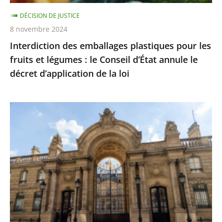
:
DÉCISION DE JUSTICE
le
8 novembre 2024
Conseil
Interdiction des emballages plastiques pour les
d’État
fruits et légumes : le Conseil d’État annule le
annule
décret d’application de la loi
le
décret
d’application
Aucune
de
décision
la
n’a
loi
été
prise
pour
autoriser
une
cérémonie