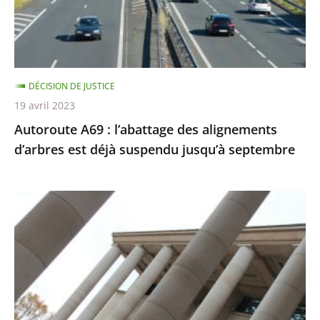
d’arbres
est
déjà
suspendu
DÉCISION DE JUSTICE
jusqu’à
19 avril 2023
septembre
Autoroute A69 : l’abattage des alignements
d’arbres est déjà suspendu jusqu’à septembre
Le
tableau
«
Fuck
abstraction
!
»