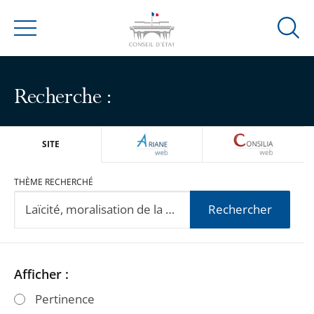
Ouvrir
Menu
la
modal
de
Recherche :
reche
ARIANEWEB
CONSILIA
SITE
THÈME RECHERCHÉ
Rechercher
Passer
Passer
Afficher :
les
les
Pertinence
filtres
filtres