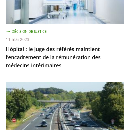
maintient
l’encadrement
de
la
DÉCISION DE JUSTICE
rémunération
11 mai 2023
des
Hôpital : le juge des référés maintient
médecins
l’encadrement de la rémunération des
intérimaires
médecins intérimaires
Autoroute
A69
:
l’abattage
des
alignements