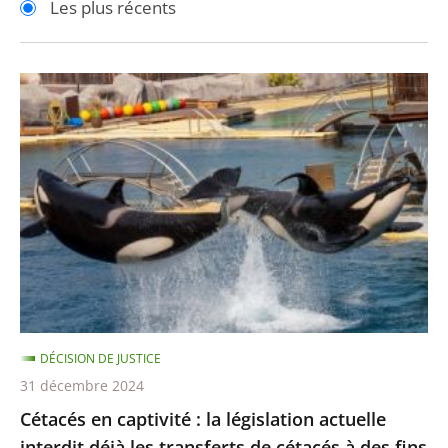
Les plus récents
pour
pour
arriver
arriver
après
avant
Cétacés
en
captivité
:
la
législation
actuelle
interdit
déjà
les
DÉCISION DE JUSTICE
transferts
31 décembre 2024
de
Cétacés en captivité : la législation actuelle
cétacés
interdit déjà les transferts de cétacés à des fins