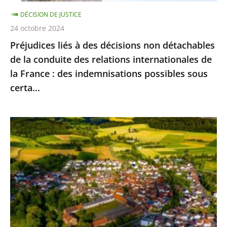
conduite
DÉCISION DE JUSTICE
des
24 octobre 2024
relations
Préjudices liés à des décisions non détachables
internationales
de la conduite des relations internationales de
de
la France : des indemnisations possibles sous
la
certa...
France
:
des
Artificialisation
indemnisations
des
possibles
sols
sous
:
certa...
le
dispositif
réglementaire
d’application