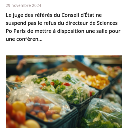
29 novembre 2024
refus
Le juge des référés du Conseil d’État ne
du
suspend pas le refus du directeur de Sciences
directeur
Po Paris de mettre à disposition une salle pour
de
une conféren...
Sciences
Po
Paris
Interdiction
de
des
mettre
emballages
à
plastiques
disposition
pour
une
les
salle
fruits
pour
et
une
légumes
conféren...