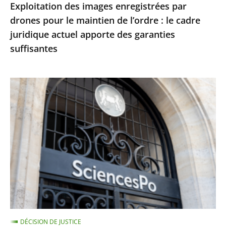
Exploitation des images enregistrées par
le
drones pour le maintien de l’ordre : le cadre
cadre
juridique actuel apporte des garanties
juridique
suffisantes
actuel
apporte
des
Le
garanties
juge
suffisantes
des
référés
du
Conseil
d’État
ne
suspend
pas
DÉCISION DE JUSTICE
le