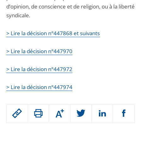
d’opinion, de conscience et de religion, ou à la liberté
syndicale.
> Lire la décision n°447868 et suivants
> Lire la décision n°447970
> Lire la décision n°447972
> Lire la décision n°447974
Passer
Augmenter
le
ou
réduire
partage
Passer
la
taille
de
le
de
la