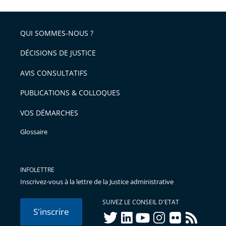
l'article
partage
police
pour
de
arriver
QUI SOMMES-NOUS ?
l'article
après
pour
DÉCISIONS DE JUSTICE
arriver
AVIS CONSULTATIFS
avant
PUBLICATIONS & COLLOQUES
VOS DÉMARCHES
Glossaire
INFOLETTRE
Inscrivez-vous à la lettre de la Justice administrative
SUIVEZ LE CONSEIL D'ETAT
S'inscrire
twitter
linkedIn
youtube
instagram
flickr
rss