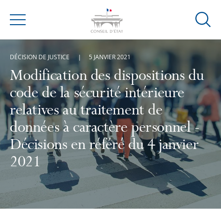
Ouvrir
Menu
la
modal
DÉCISION DE JUSTICE
5 JANVIER 2021
de
reche
Modification des dispositions du
code de la sécurité intérieure
relatives au traitement de
données à caractère personnel -
Décisions en référé du 4 janvier
2021