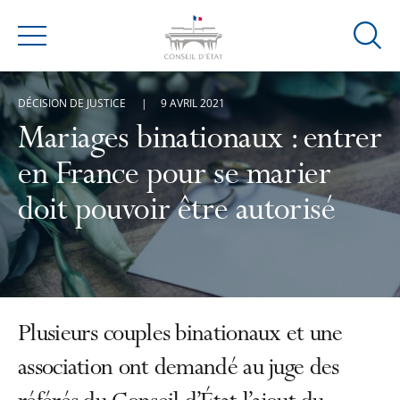
Ouvrir
Menu
la
modal
DÉCISION DE JUSTICE
9 AVRIL 2021
de
reche
Mariages binationaux : entrer
en France pour se marier
doit pouvoir être autorisé
Plusieurs couples binationaux et une
association ont demandé au juge des