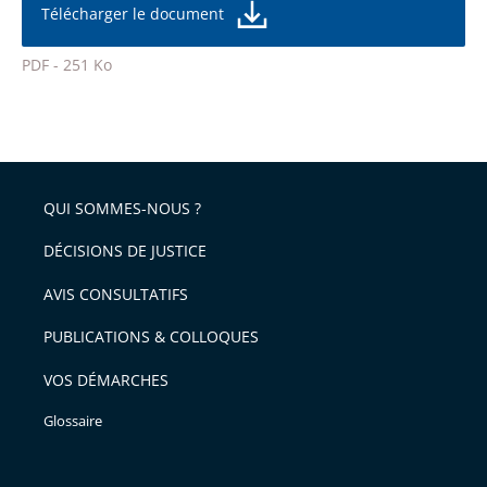
taille
de
Télécharger le document
de
la
l'article
police
PDF - 251 Ko
pour
Passer
arriver
le
après
partage
de
QUI SOMMES-NOUS ?
l'article
pour
DÉCISIONS DE JUSTICE
arriver
AVIS CONSULTATIFS
avant
PUBLICATIONS & COLLOQUES
VOS DÉMARCHES
Glossaire