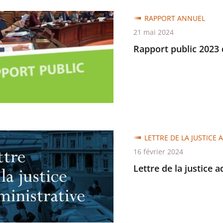
RAPPORT ANNUEL
21 mai 2024
Rapport public 2023 
ions
tratives
LETTRE DE LA JUSTICE 
16 février 2024
Lettre de la justice 
trative