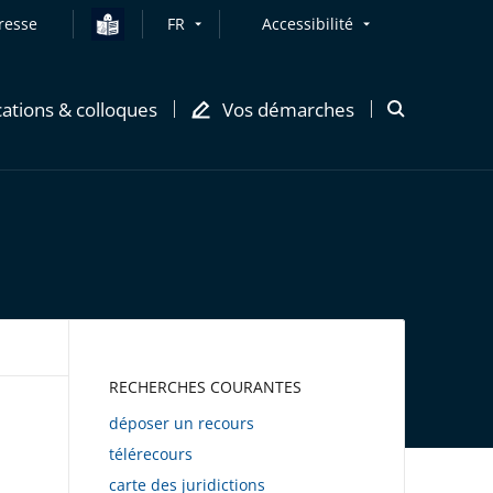
resse
FR
Accessibilité
cations & colloques
Vos démarches
Ouvrir
la
modale
de
recherche
AWEB
RECHERCHES COURANTES
déposer un recours
télérecours
carte des juridictions