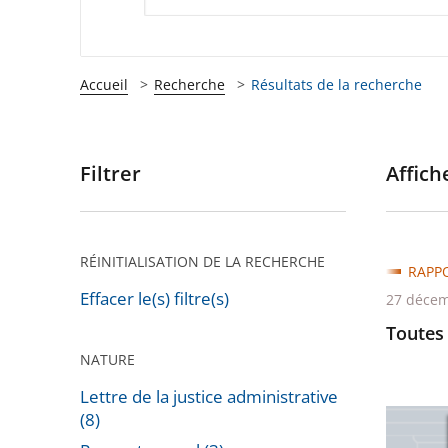
Accueil
Recherche
Résultats de la recherche
Filtrer
Affiche
Passer
les
filtres
pour
RÉINITIALISATION DE LA RECHERCHE
RAPP
arriver
Effacer le(s) filtre(s)
27 décem
après
Toutes 
NATURE
Lettre de la justice administrative
Lettre
(8)
de