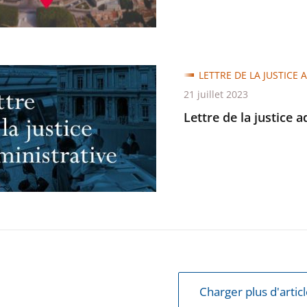
ité
LETTRE DE LA JUSTICE 
21 juillet 2023
Lettre de la justice 
e
trative
e
atique
Charger plus d'artic