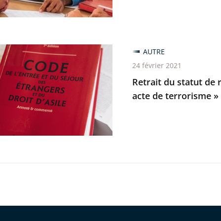
on
trative
AUTRE
24 février 2021
Retrait du statut de
acte de terrorisme » :
né
e
sme