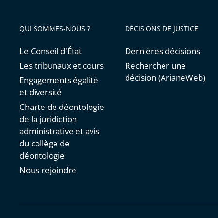
»
:
QUI SOMMES-NOUS ?
DÉCISIONS DE JUSTICE
le
Conseil
Le Conseil d'État
Dernières décisions
d’État
Les tribunaux et cours
Rechercher une
a
décision (ArianeWeb)
Engagements égalité
appliqu
et diversité
la
Charte de déontologie
loi
de la juridiction
administrative et avis
du collège de
déontologie
Nous rejoindre