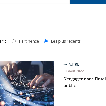
r :
Pertinence
Les plus récents
er
AUTRE
30 août 2022
gence
S’engager dans l’intel
lle
public
r