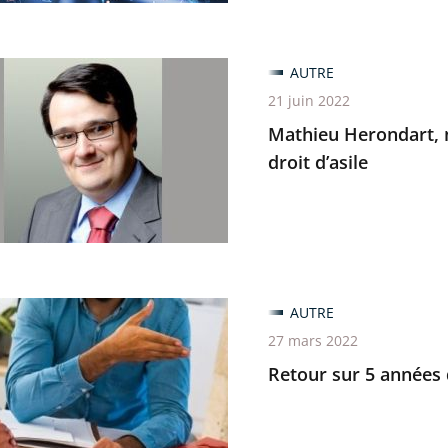
u
AUTRE
rt,
21 juin 2022
u
Mathieu Herondart, 
nt
droit d’asile
le
AUTRE
27 mars 2022
Retour sur 5 années 