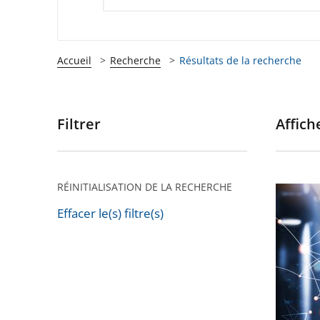
Accueil
Recherche
Résultats de la recherche
Filtrer
Affiche
Passer
les
filtres
pour
RÉINITIALISATION DE LA RECHERCHE
S’engag
arriver
dans
Effacer le(s) filtre(s)
après
Passer
l’intelli
les
artificie
filtres
pour
pour
un
arriver
meilleu