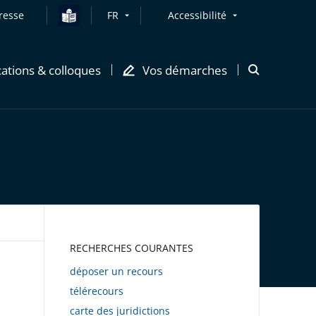
resse
FR
Accessibilité
cations & colloques
Vos démarches
Ouvrir
la
modale
de
recherche
AWEB
RECHERCHES COURANTES
déposer un recours
télérecours
carte des juridictions