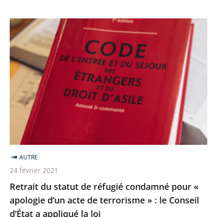
Retrait
du
statut
de
réfugié
condamné
pour
«
apologie
d’un
AUTRE
acte
24 février 2021
de
Retrait du statut de réfugié condamné pour «
terrorisme
apologie d’un acte de terrorisme » : le Conseil
»
d’État a appliqué la loi
: