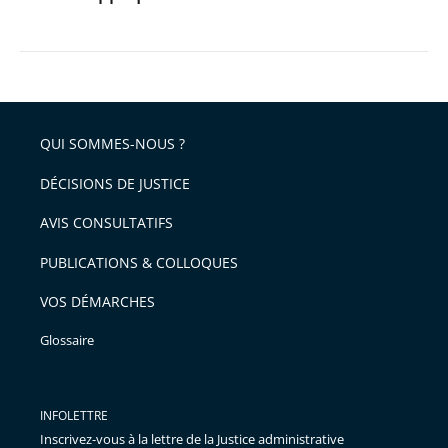
le
Conseil
d’État
a
appliqué
QUI SOMMES-NOUS ?
la
DÉCISIONS DE JUSTICE
loi
AVIS CONSULTATIFS
PUBLICATIONS & COLLOQUES
VOS DÉMARCHES
Glossaire
INFOLETTRE
Inscrivez-vous à la lettre de la Justice administrative