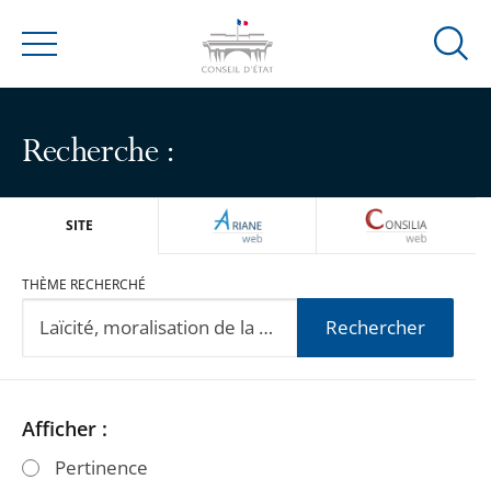
Ouvrir
Menu
la
modal
de
Recherche :
reche
ARIANEWEB
CONSILIA
SITE
THÈME RECHERCHÉ
Rechercher
Passer
Passer
Afficher :
les
les
Pertinence
filtres
filtres