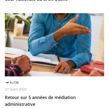
Retour
sur
5
années
de
médiation
administrative
AUTRE
27 mars 2022
Retour sur 5 années de médiation
administrative