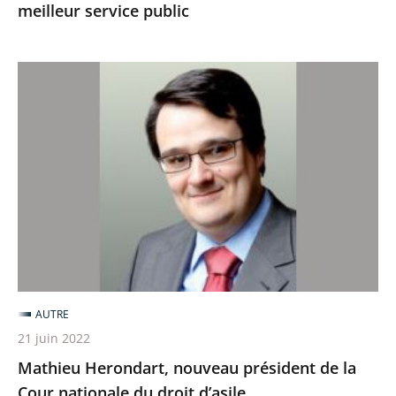
meilleur service public
Mathieu
Herondart,
nouveau
président
de
la
Cour
nationale
du
droit
AUTRE
d’asile
21 juin 2022
Mathieu Herondart, nouveau président de la
Cour nationale du droit d’asile