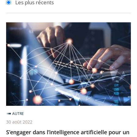
Les plus récents
pour
pour
arriver
arriver
après
avant
S’engager
dans
l’intelligence
artificielle
pour
un
meilleur
service
public
AUTRE
30 août 2022
S’engager dans l’intelligence artificielle pour un