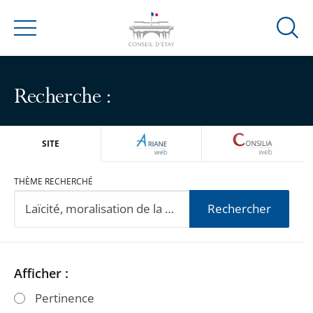
Ouvrir
Menu
la
modal
de
Recherche :
reche
ARIANEWEB
CONSILIA
SITE
THÈME RECHERCHÉ
Rechercher
Passer
Passer
Afficher :
les
les
Pertinence
filtres
filtres