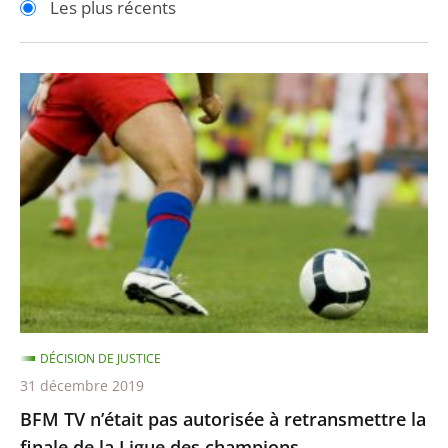
Les plus récents
pour
pour
arriver
arriver
après
avant
BFM
TV
n’était
pas
autorisée
à
retransmettre
la
finale
de
DÉCISION DE JUSTICE
la
31 décembre 2019
Ligue
BFM TV n’était pas autorisée à retransmettre la
des
finale de la Ligue des champions