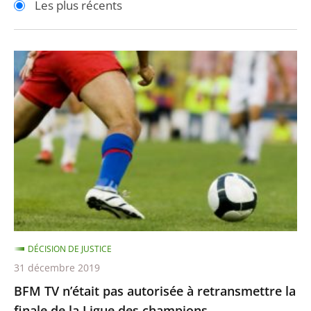
Les plus récents
pour
pour
arriver
arriver
après
avant
BFM
TV
n’était
pas
autorisée
à
retransmettre
la
finale
de
DÉCISION DE JUSTICE
la
31 décembre 2019
Ligue
BFM TV n’était pas autorisée à retransmettre la
des
finale de la Ligue des champions