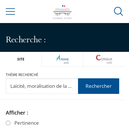
Ouvrir
Menu
la
modal
de
Recherche :
reche
ARIANEWEB
CONSILIA
SITE
THÈME RECHERCHÉ
Rechercher
Passer
Passer
Afficher :
les
les
Pertinence
filtres
filtres