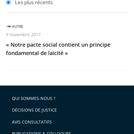
Les plus récents
pour
pour
arriver
arriver
après
avant
AUTRE
9 novembre 2017
« Notre pacte social contient un principe
fondamental de laïcité »
QUI SOMMES-NOUS ?
DÉCISIONS DE JUSTICE
AVIS CONSULTATIFS
PUBLICATIONS & COLLOQUES