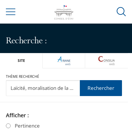
Ouvrir
Menu
la
modal
de
Recherche :
reche
ARIANEWEB
CONSILIA
SITE
THÈME RECHERCHÉ
Rechercher
Passer
Passer
Afficher :
les
les
Pertinence
filtres
filtres