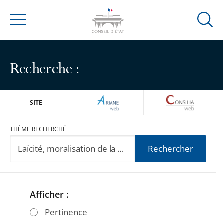
Ouvrir
Menu
la
modal
de
Recherche :
reche
ARIANEWEB
CONSILIA
SITE
THÈME RECHERCHÉ
Rechercher
Afficher :
Passer
Passer
les
les
Pertinence
filtres
filtres