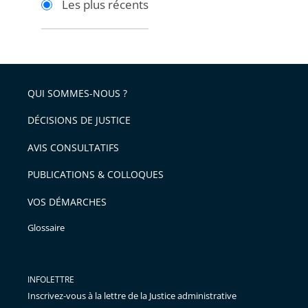
Les plus récents
pour
pour
arriver
arriver
après
avant
QUI SOMMES-NOUS ?
DÉCISIONS DE JUSTICE
AVIS CONSULTATIFS
PUBLICATIONS & COLLOQUES
VOS DÉMARCHES
Glossaire
INFOLETTRE
Inscrivez-vous à la lettre de la Justice administrative