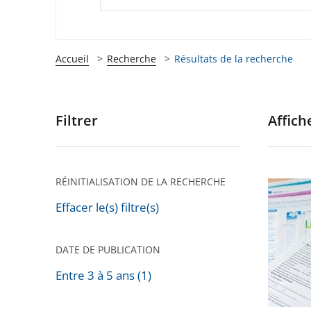
Accueil
Recherche
Résultats de la recherche
Filtrer
Affiche
Passer
les
filtres
pour
RÉINITIALISATION DE LA RECHERCHE
Conditi
arriver
de
Effacer le(s) filtre(s)
après
ressour
dans
DATE DE PUBLICATION
les
Entre 3 à 5 ans (1)
politiqu
sociales