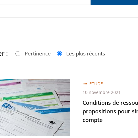
r :
Pertinence
Les plus récents
ons
ETUDE
10 novembre 2021
ces
Conditions de ressour
propositions pour si
compte
es