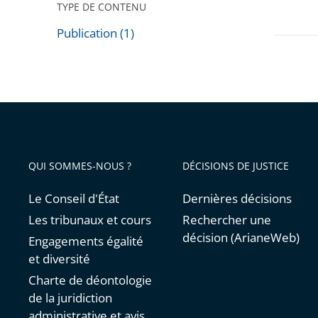
TYPE DE CONTENU
:
15
Publication (1)
Passer
proposi
les
pour
filtres
simplifi
pour
et
arriver
harmon
avant
leur
QUI SOMMES-NOUS ?
DÉCISIONS DE JUSTICE
prise
en
Le Conseil d'État
Dernières décisions
compte
Les tribunaux et cours
Rechercher une
décision (ArianeWeb)
Engagements égalité
et diversité
Charte de déontologie
de la juridiction
administrative et avis