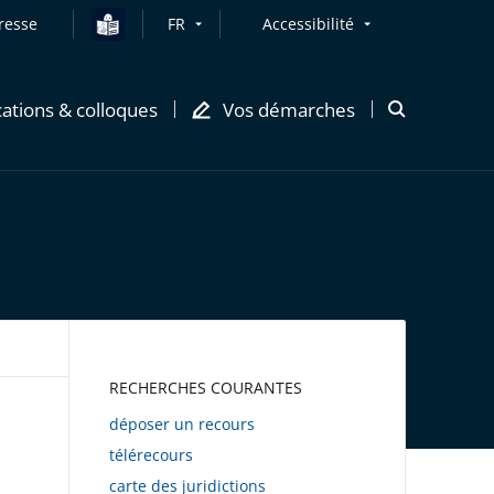
resse
FR
Accessibilité
cations & colloques
Vos démarches
Ouvrir
la
modale
de
recherche
AWEB
RECHERCHES COURANTES
déposer un recours
télérecours
carte des juridictions