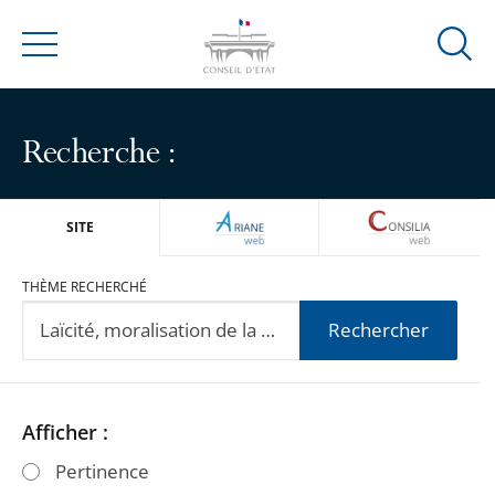
Ouvrir
Menu
la
modal
de
Recherche :
reche
ARIANEWEB
CONSILIA
SITE
THÈME RECHERCHÉ
Rechercher
Passer
Passer
Afficher :
les
les
Pertinence
filtres
filtres