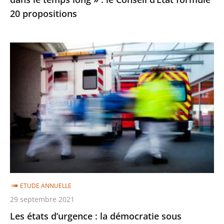
le
20 propositions
Conseil
d’État
formule
Les
20
états
propositions
d’urgence
:
la
démocratie
sous
contraintes
ETUDE ANNUELLE
29 septembre 2021
Les états d’urgence : la démocratie sous