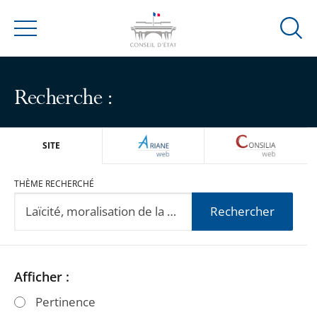
Ouvrir
Menu
la
modal
de
Recherche :
reche
ARIANEWEB
CONSILIA
SITE
THÈME RECHERCHÉ
Rechercher
Passer
Passer
Afficher :
les
les
Pertinence
filtres
filtres