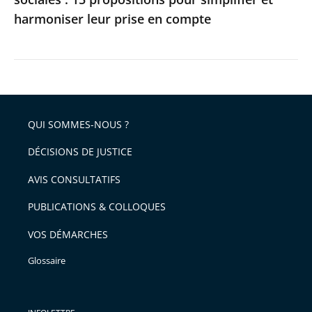
harmoniser
harmoniser leur prise en compte
leur
prise
en
compte
QUI SOMMES-NOUS ?
DÉCISIONS DE JUSTICE
AVIS CONSULTATIFS
PUBLICATIONS & COLLOQUES
VOS DÉMARCHES
Glossaire