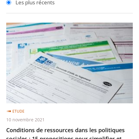
Les plus récents
pour
pour
arriver
arriver
après
avant
Conditions
de
ressources
dans
les
politiques
sociales
:
15
propositions
ETUDE
pour
10 novembre 2021
simplifier
Conditions de ressources dans les politiques
et
sociales : 15 propositions pour simplifier et