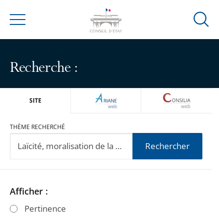
Ouvrir
Menu
la
modal
de
Recherche :
reche
ARIANEWEB
CONSILIA
SITE
THÈME RECHERCHÉ
Rechercher
Passer
Passer
Afficher :
les
les
Pertinence
filtres
filtres