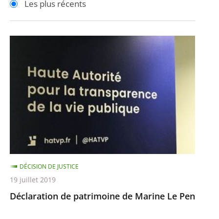
Les plus récents
pour
pour
arriver
arriver
après
avant
Déclaration
de
patrimoine
de
Marine
Le
Pen
DÉCISION DE JUSTICE
19 juillet 2019
Déclaration de patrimoine de Marine Le Pen