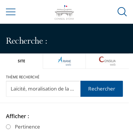
Ouvrir
Menu
la
modal
de
Recherche :
reche
ARIANEWEB
CONSILIA
SITE
THÈME RECHERCHÉ
Rechercher
Passer
Passer
Afficher :
les
les
Pertinence
filtres
filtres