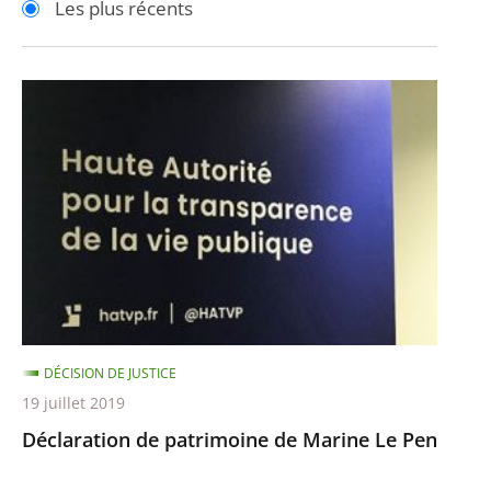
Les plus récents
pour
pour
arriver
arriver
après
avant
Déclaration
de
patrimoine
de
Marine
Le
Pen
DÉCISION DE JUSTICE
19 juillet 2019
Déclaration de patrimoine de Marine Le Pen