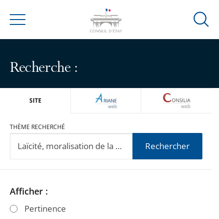
Ouvrir
Menu
la
modal
de
Recherche :
reche
ARIANEWEB
CONSILIA
SITE
THÈME RECHERCHÉ
Rechercher
Passer
Passer
Afficher :
les
les
Pertinence
filtres
filtres