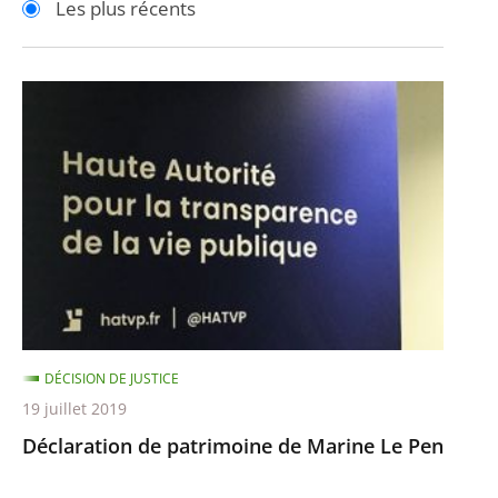
Les plus récents
pour
pour
arriver
arriver
après
avant
Déclaration
de
patrimoine
de
Marine
Le
Pen
DÉCISION DE JUSTICE
19 juillet 2019
Déclaration de patrimoine de Marine Le Pen