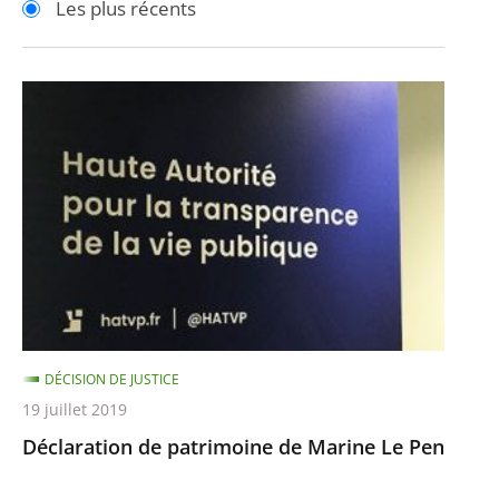
Les plus récents
pour
pour
arriver
arriver
après
avant
Déclaration
de
patrimoine
de
Marine
Le
Pen
DÉCISION DE JUSTICE
19 juillet 2019
Déclaration de patrimoine de Marine Le Pen