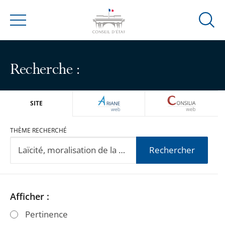
Ouvrir
Menu
la
modal
de
Recherche :
reche
ARIANEWEB
CONSILIA
SITE
THÈME RECHERCHÉ
Rechercher
Passer
Passer
Afficher :
les
les
Pertinence
filtres
filtres