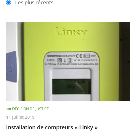
Les plus récents
pour
pour
arriver
arriver
après
avant
Installation
de
compteurs
«
Linky
»
DÉCISION DE JUSTICE
11 juillet 2019
Installation de compteurs « Linky »