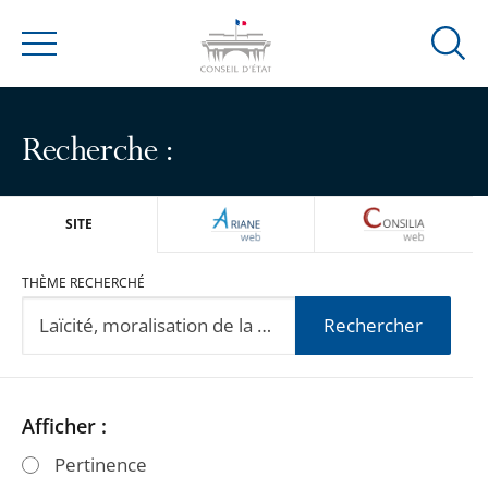
Ouvrir
Menu
la
modal
de
Recherche :
reche
ARIANEWEB
CONSILIA
SITE
THÈME RECHERCHÉ
Rechercher
Passer
Passer
Afficher :
les
les
Pertinence
filtres
filtres