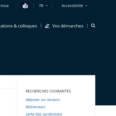
resse
FR
Accessibilité
cations & colloques
Vos démarches
Ouvrir
la
modale
de
recherche
AWEB
RECHERCHES COURANTES
déposer un recours
télérecours
carte des juridictions