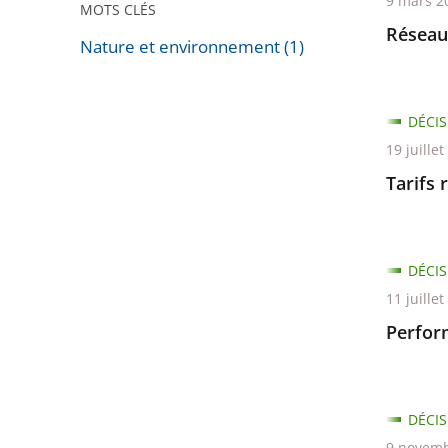
9 mars 2
MOTS CLÉS
Réseaux
Nature et environnement (1)
Passer
les
DÉCIS
filtres
19 juille
pour
arriver
Tarifs 
avant
DÉCIS
11 juille
Perfor
DÉCIS
9 novemb