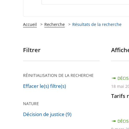
Accueil
Recherche
Résultats de la recherche
Filtrer
Affiche
Passer
les
filtres
pour
RÉINITIALISATION DE LA RECHERCHE
DÉCIS
arriver
Effacer le(s) filtre(s)
18 mai 2
après
Tarifs 
NATURE
Décision de justice (9)
DÉCIS