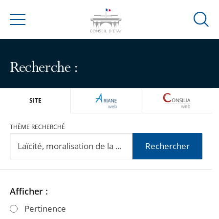
Ouvrir
Menu
la
modal
de
Recherche :
reche
ARIANEWEB
CONSILIA
SITE
THÈME RECHERCHÉ
Rechercher
Passer
Passer
Afficher :
les
les
Pertinence
filtres
filtres