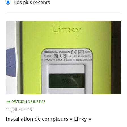
Les plus récents
pour
pour
arriver
arriver
après
avant
Installation
de
compteurs
«
Linky
»
DÉCISION DE JUSTICE
11 juillet 2019
Installation de compteurs « Linky »