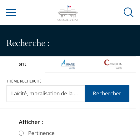
Ouvrir
Menu
la
modal
de
Recherche :
reche
ARIANEWEB
CONSILIA
SITE
THÈME RECHERCHÉ
Rechercher
Afficher :
Passer
Passer
les
les
Pertinence
filtres
filtres