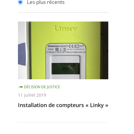
Les plus récents
pour
pour
arriver
arriver
après
avant
Installation
de
compteurs
«
Linky
»
DÉCISION DE JUSTICE
11 juillet 2019
Installation de compteurs « Linky »