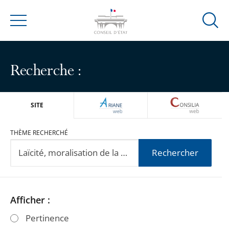
Ouvrir
Menu
la
modal
de
Recherche :
reche
ARIANEWEB
CONSILIA
SITE
THÈME RECHERCHÉ
Rechercher
Passer
Passer
Afficher :
les
les
Pertinence
filtres
filtres