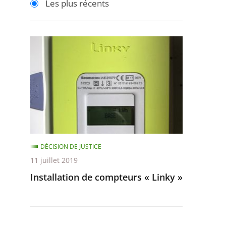
Les plus récents
pour
pour
arriver
arriver
après
avant
Installation
de
compteurs
«
Linky
»
DÉCISION DE JUSTICE
11 juillet 2019
Installation de compteurs « Linky »