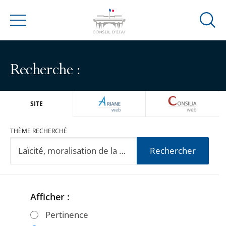
Ouvrir
Menu
la
modal
de
Recherche :
reche
ARIANEWEB
CONSILIA
SITE
THÈME RECHERCHÉ
Rechercher
Afficher :
Passer
Passer
les
les
Pertinence
filtres
filtres