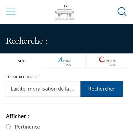
Ouvrir
Menu
la
modal
de
Recherche :
reche
ARIANEWEB
CONSILIA
SITE
THÈME RECHERCHÉ
Rechercher
Passer
Passer
Afficher :
les
les
Pertinence
filtres
filtres