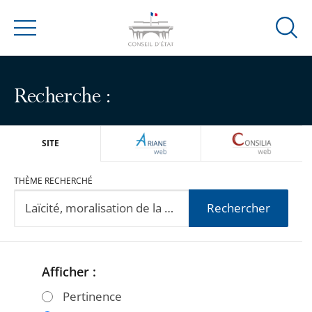
Ouvrir
Menu
la
modal
de
Recherche :
reche
ARIANEWEB
CONSILIA
SITE
THÈME RECHERCHÉ
Rechercher
Afficher :
Passer
Passer
les
les
Pertinence
filtres
filtres