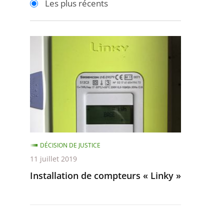
Les plus récents
pour
pour
arriver
arriver
après
avant
Installation
de
compteurs
«
Linky
»
DÉCISION DE JUSTICE
11 juillet 2019
Installation de compteurs « Linky »