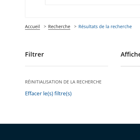
Accueil
Recherche
Résultats de la recherche
Filtrer
Affiche
Passer
les
filtres
pour
RÉINITIALISATION DE LA RECHERCHE
arriver
Effacer le(s) filtre(s)
après
Passer
les
filtres
pour
arriver