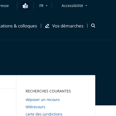
resse
FR
Accessibilité
cations & colloques
Vos démarches
Ouvrir
la
modale
de
recherche
AWEB
RECHERCHES COURANTES
déposer un recours
télérecours
carte des juridictions