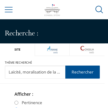
Ouvrir
Menu
la
modal
de
Recherche :
reche
ARIANEWEB
CONSILIA
SITE
THÈME RECHERCHÉ
Rechercher
Afficher :
Passer
Passer
les
les
Pertinence
filtres
filtres