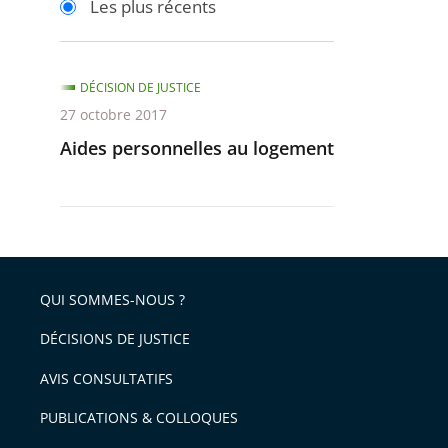
Les plus récents
pour
pour
arriver
arriver
après
avant
DÉCISION DE JUSTICE
27 octobre 2017
Aides personnelles au logement
QUI SOMMES-NOUS ?
DÉCISIONS DE JUSTICE
AVIS CONSULTATIFS
PUBLICATIONS & COLLOQUES