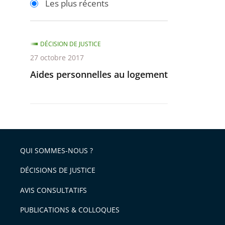
Les plus récents
pour
pour
arriver
arriver
après
avant
DÉCISION DE JUSTICE
27 octobre 2017
Aides personnelles au logement
QUI SOMMES-NOUS ?
DÉCISIONS DE JUSTICE
AVIS CONSULTATIFS
PUBLICATIONS & COLLOQUES