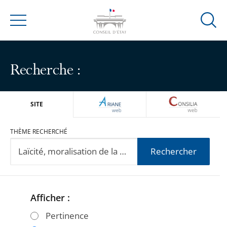
Ouvrir
Menu
la
modal
de
Recherche :
reche
ARIANEWEB
CONSILIA
SITE
THÈME RECHERCHÉ
Rechercher
Afficher :
Passer
Passer
les
les
Pertinence
filtres
filtres