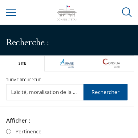
Ouvrir
Menu
la
modal
de
Recherche :
reche
ARIANEWEB
CONSILIA
SITE
THÈME RECHERCHÉ
Rechercher
Passer
Passer
Afficher :
les
les
Pertinence
filtres
filtres