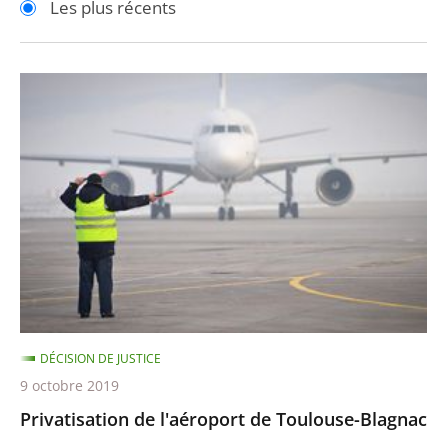
Les plus récents
pour
pour
arriver
arriver
après
avant
Privatisation
de
l'aéroport
de
Toulouse-
Blagnac
DÉCISION DE JUSTICE
9 octobre 2019
Privatisation de l'aéroport de Toulouse-Blagnac